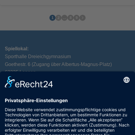
1
2
…
8
9
Spiellokal:
Sporthalle Dreieichgymnasium
Goethestr. 6 (Zugang über Albertus-Magnus-Platz)
63225 Langen
Postanschrift:
TTC Langen
Alexandra Leven
Spenglerstr. 40
63303 Dreieich
VEREIN
VORSTELLUNG