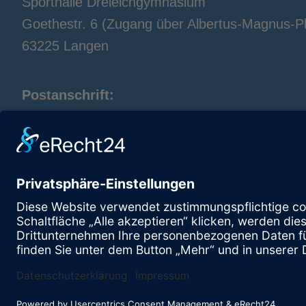
Sporthalle Dreieichgymnasium
Goethestr. 6 (Zugang über Albertus-Magnus-Pl
63225 Langen
Postanschrift:
TTC Langen
Alexandra Leven
Spenglerstr. 40
63303 Dreieich