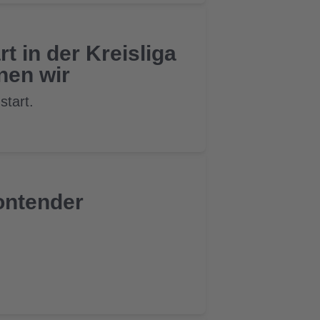
t in der Kreisliga
nen wir
start.
ontender