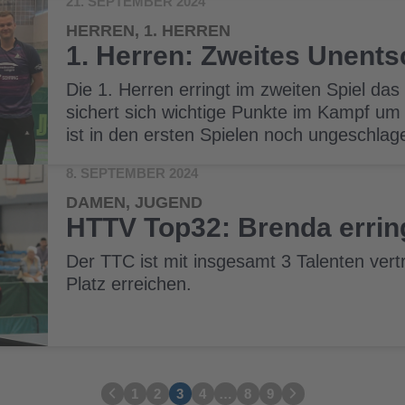
21. SEPTEMBER 2024
HERREN, 1. HERREN
1. Herren: Zweites Unent
Die 1. Herren erringt im zweiten Spiel da
sichert sich wichtige Punkte im Kampf um
ist in den ersten Spielen noch ungeschlag
8. SEPTEMBER 2024
DAMEN, JUGEND
HTTV Top32: Brenda erring
Der TTC ist mit insgesamt 3 Talenten vert
Platz erreichen.
1
2
3
4
…
8
9