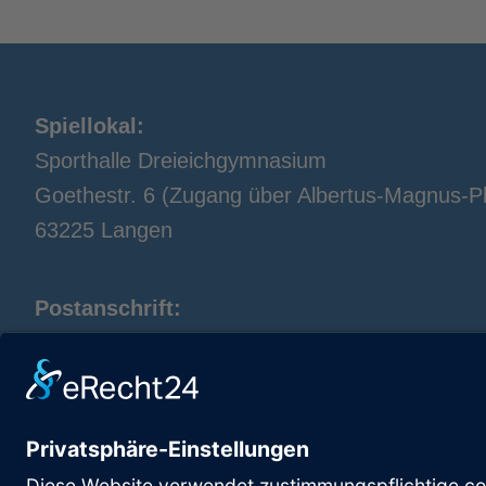
Spiellokal:
Sporthalle Dreieichgymnasium
Goethestr. 6 (Zugang über Albertus-Magnus-Pl
63225 Langen
Postanschrift:
TTC Langen
Alexandra Leven
Spenglerstr. 40
63303 Dreieich