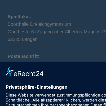
Spiellokal:
Sporthalle Dreieichgymnasium
Goethestr. 6 (Zugang über Albertus-Magnus-Pl
63225 Langen
Postanschrift:
TTC Langen
Alexandra Leven
Spenglerstr. 40
63303 Dreieich