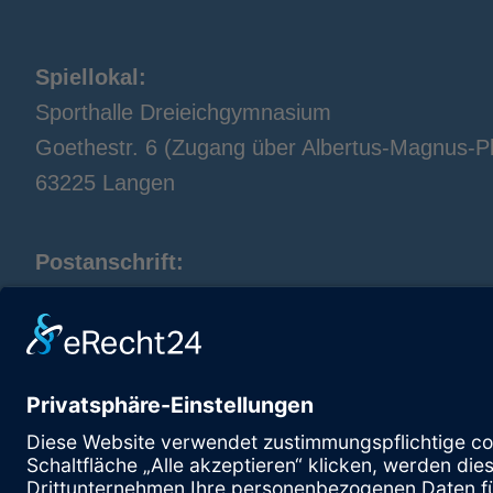
Spiellokal:
Sporthalle Dreieichgymnasium
Goethestr. 6 (Zugang über Albertus-Magnus-Pl
63225 Langen
Postanschrift:
TTC Langen
Alexandra Leven
Spenglerstr. 40
63303 Dreieich