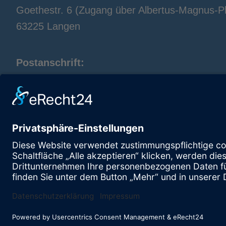
Goethestr. 6 (Zugang über Albertus-Magnus-Pl
63225 Langen
Postanschrift:
TTC Langen
Alexandra Leven
Spenglerstr. 40
63303 Dreieich