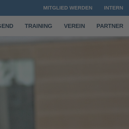
MITGLIED WERDEN
INTERN
GEND
TRAINING
VEREIN
PARTNER