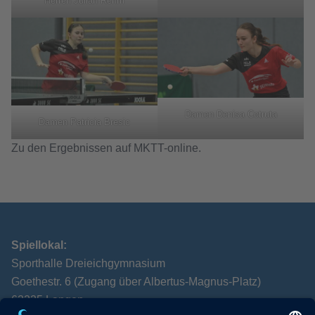
Herren Julian Rehm
Damen Denisa Cotruta
Damen Patricia Bresic
Zu den Ergebnissen auf MKTT-online
.
Spiellokal:
Sporthalle Dreieichgymnasium
Goethestr. 6 (Zugang über Albertus-Magnus-Platz)
63225 Langen