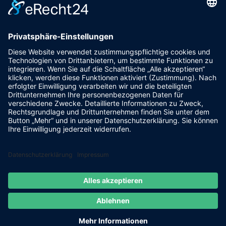
Postanschrift:
TTC Langen
Alexandra Leven
Spenglerstr. 40
63303 Dreieich
VEREIN
VORSTELLUNG
VORSTAND
TRAINER
HALLE & ANFAHRT
SPONSORING
KONTAKT
SATZUNG
MANNSCHAFTEN
Instagram
© 2026 - TTC Langen 1950 e.V.
Impressum
Datenschutzerklärung