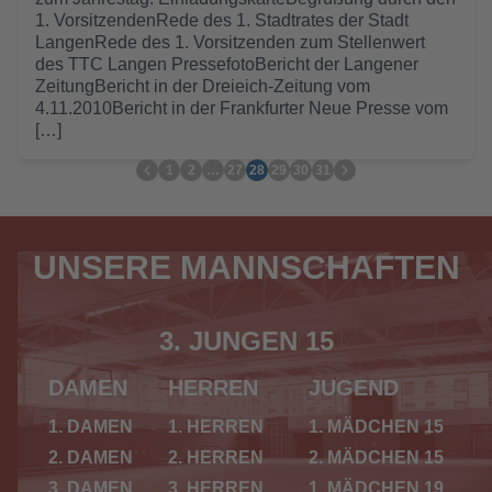
1. VorsitzendenRede des 1. Stadtrates der Stadt
LangenRede des 1. Vorsitzenden zum Stellenwert
des TTC Langen PressefotoBericht der Langener
ZeitungBericht in der Dreieich-Zeitung vom
4.11.2010Bericht in der Frankfurter Neue Presse vom
[…]
1
2
…
27
28
29
30
31
UNSERE MANNSCHAFTEN
3. JUNGEN 15
DAMEN
HERREN
JUGEND
1. DAMEN
1. HERREN
1. MÄDCHEN 15
2. DAMEN
2. HERREN
2. MÄDCHEN 15
3. DAMEN
3. HERREN
1. MÄDCHEN 19