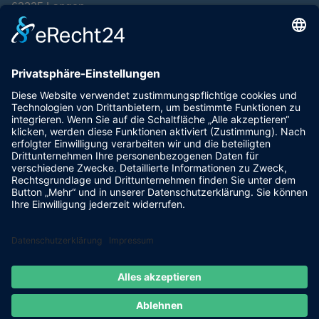
63225 Langen
Postanschrift:
TTC Langen
Alexandra Leven
Spenglerstr. 40
63303 Dreieich
VEREIN
VORSTELLUNG
VORSTAND
TRAINER
HALLE & ANFAHRT
SPONSORING
KONTAKT
SATZUNG
MANNSCHAFTEN
Instagram
© 2026 - TTC Langen 1950 e.V.