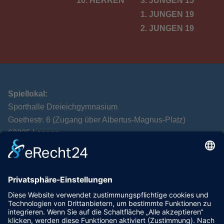
10. HERREN
3. JUNGEN 15
1. JUNGEN 19
2. JUNGEN 19
Spiellokal:
Sporthalle Dreieichgymnasium
Goethestr. 6 (Zugang über Albertus-Magnus-Platz)
63225 Langen
Postanschrift:
TTC Langen
Alexandra Leven
Spenglerstr. 40
63303 Dreieich